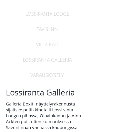
LOSSIRANTA LODGE
TAVIS INN
VILLA KATI
LOSSIRANTA GALLERIA
VARAUSKYSELY
Lossiranta Galleria
Galleria Boxit- näyttelyrakennusta
sijaitsee putiikkihotelli Lossiranta
Lodgen pihassa, Olavinkadun ja Aino
Acktén puistotien kulmauksessa
Savonlinnan vanhassa kaupungissa.