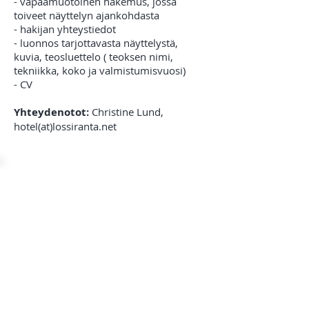
- vapaamuotoinen hakemus, jossa
toiveet näyttelyn ajankohdasta
- hakijan yhteystiedot
- luonnos tarjottavasta näyttelystä,
kuvia, teosluettelo ( teoksen nimi,
tekniikka, koko ja valmistumisvuosi)
- CV
Yhteydenotot:
Christine Lund,
hotel(at)lossiranta.net
LOSSIRANTA TAVIS
::
Linnanrakentajankatu 6
::
57130 Savonlinna
::
Puh.
+358 (0)44 511 2323
::
info(at)lossiranta.net
::